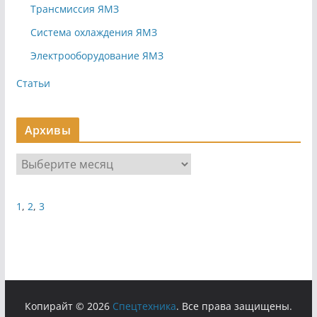
Трансмиссия ЯМЗ
Система охлаждения ЯМЗ
Электрооборудование ЯМЗ
Статьи
Архивы
А
р
х
1
,
2
,
3
и
в
ы
Копирайт © 2026
Cпецтехника
. Все права защищены.