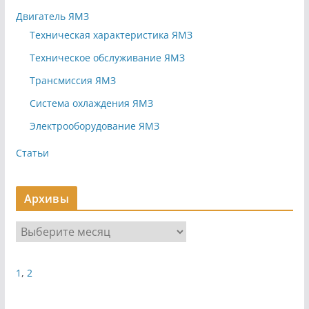
Двигатель ЯМЗ
Техническая характеристика ЯМЗ
Техническое обслуживание ЯМЗ
Трансмиссия ЯМЗ
Система охлаждения ЯМЗ
Электрооборудование ЯМЗ
Статьи
Архивы
А
р
х
1
,
2
и
в