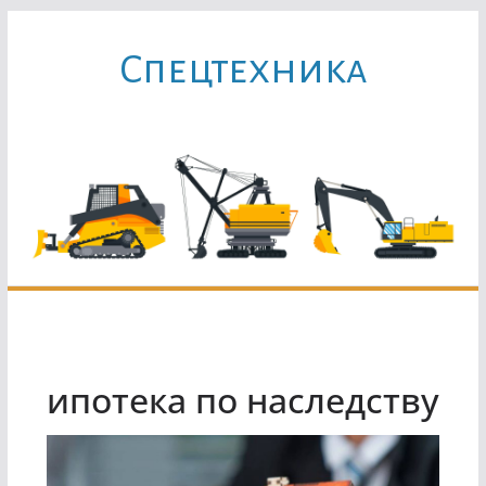
Перейти
к
Cпецтехника
содержимому
ипотека по наследству