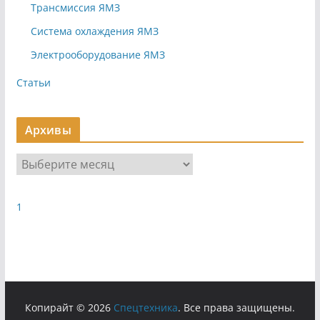
Трансмиссия ЯМЗ
Система охлаждения ЯМЗ
Электрооборудование ЯМЗ
Статьи
Архивы
А
р
х
1
и
в
ы
Копирайт © 2026
Cпецтехника
. Все права защищены.