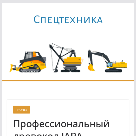
Перейти
к
Cпецтехника
содержимому
ПРОЧЕЕ
Профессиональный
дровокол JAPA