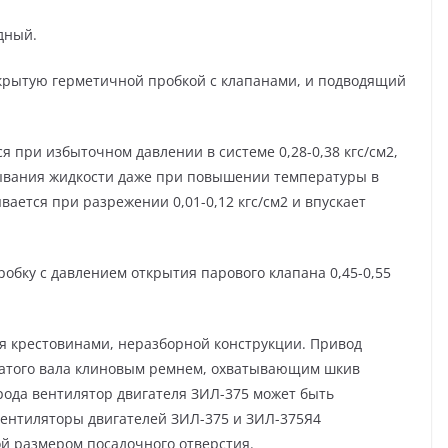
дный.
акрытую герметичной пробкой с клапанами, и подводящий
 при избыточном давлении в системе 0,28-0,38 кгс/см2,
бывания жидкости даже при повышении температуры в
вается при разрежении 0,01-0,12 кгс/см2 и впускает
обку с давлением открытия парового клапана 0,45-0,55
я крестовинами, неразборной конструкции. Привод
чатого вала клиновым ремнем, охватывающим шкив
рода вентилятор двигателя ЗИЛ-375 может быть
Вентиляторы двигателей ЗИЛ-375 и ЗИЛ-375Я4
й размером посадочного отверстия.