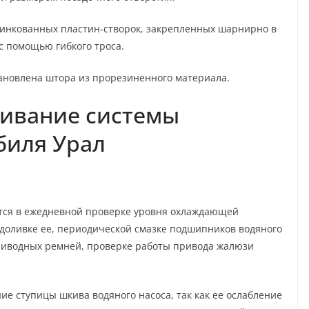
цинкованных пластин-створок, закрепленных шарнирно в
с помощью гибкого троса.
ановлена штора из прорезиненного материала.
живание системы
биля Урал
тся в ежедневной проверке уровня охлаждающей
 доливке ее, периодической смазке подшипников водяного
приводных ремней, проверке работы привода жалюзи
е ступицы шкива водяного насоса, так как ее ослабление