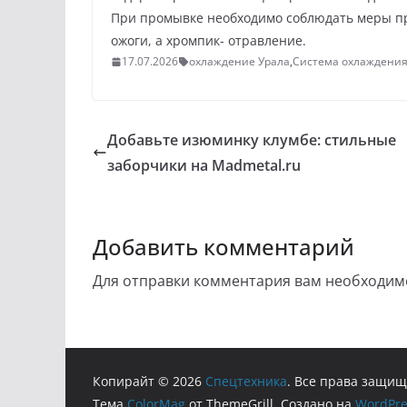
При промывке необходимо соблюдать меры пре
ожоги, а хромпик- отравление.
17.07.2026
охлаждение Урала
,
Система охлаждени
Добавьте изюминку клумбе: стильные
заборчики на Madmetal.ru
Добавить комментарий
Для отправки комментария вам необходи
Копирайт © 2026
Cпецтехника
. Все права защи
Тема
ColorMag
от ThemeGrill. Создано на
WordPre