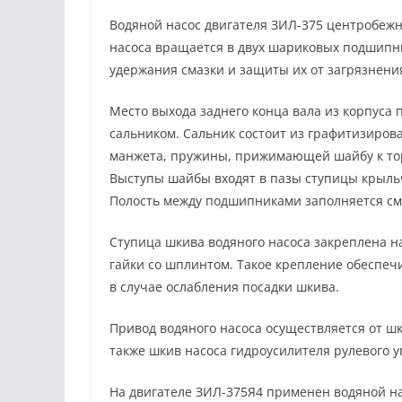
Водяной насос двигателя ЗИЛ-375 центробежн
насоса вращается в двух шариковых подшипн
удержания смазки и защиты их от загрязнени
Место выхода заднего конца вала из корпус
сальником. Сальник состоит из графитизиров
манжета, пружины, прижимающей шайбу к тор
Выступы шайбы входят в пазы ступицы крыльч
Полость между подшипниками заполняется см
Ступица шкива водяного насоса закреплена н
гайки со шплинтом. Такое крепление обеспеч
в случае ослабления посадки шкива.
Привод водяного насоса осуществляется от 
также шкив насоса гидроусилителя рулевого 
На двигателе ЗИЛ-375Я4 применен водяной на