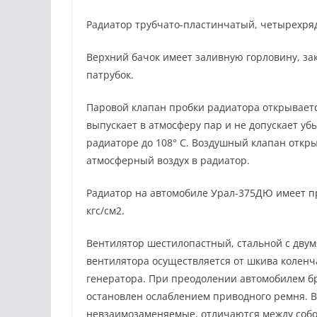
Радиатор трубчато-пластинчатый, четырехря
Верхний бачок имеет заливную горловину, з
патрубок.
Паровой клапан пробки радиатора открывается
выпускает в атмосферу пар и не допускает у
радиаторе до 108° С. Воздушный клапан откры
атмосферный воздух в радиатор.
Радиатор на автомобиле Урал-375ДЮ имеет пр
кгс/см2.
Вентилятор шестилопастный, стальной с двум
вентилятора осуществляется от шкива колен
генератора. При преодолении автомобилем б
остановлен ослаблением приводного ремня. 
невзаимозаменяемые, отличаются между собо