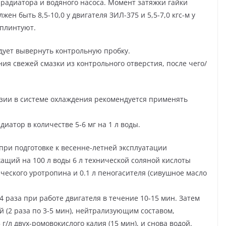
радиатора и водяного насоса. Момент затяжки гайки
ен быть 8,5-10,0 у двигателя ЗИЛ-375 и 5,5-7,0 кгс-м у
шплинтуют.
дует вывернуть контрольную пробку.
ия свежей смазки из контрольного отверстия, после чего/
зии в системе охлаждения рекомендуется применять
диатор в количестве 5-6 мг на 1 л воды.
при подготовке к весенне-летней эксплуатации
щий на 100 л воды 6 л технической соляной кислоты
нического уротропина и 0.1 л пеногасителя (сивушное масло
 раза при работе двигателя в течение 10-15 мин. Затем
 (2 раза по 3-5 мин), нейтрализующим составом,
/л двух-ромовокислого калия (15 мин), и снова водой.