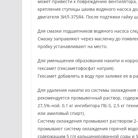
может привести к повреждению вентилятора, 
крепления ступицы шкива водяного насоса долж
двигателя ЗИЛ-375Я4. После подтяжки гайку 
Для смазки подшипников водяного насоса сле
Смазку заправляют через масленку до появлен
пробку устанавливают на место.
Для уменьшения образования накипи и корро
гексамет (гексаметофосфат натрия).
Гексамет добавлять в воду при заливке ее в ра
Для удаления накипи из системы охлаждения 
рекомендуется промывочный раствор, содержа
27,5%-ной, 0,1 кг ингибитора ПБ-5, 2,5 кг тех
или амиловый спирт).
Систему охлаждения промывают раствором 2-4
промывают систему охлаждения горячей водой
содержащим 5 г/л кальцинированной соды и 5 г