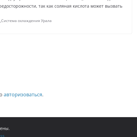
досторожности, так как соляная кислота может вызвать
я
,
Система охлаждения Урала
мо
авторизоваться
.
щены.
ss
.