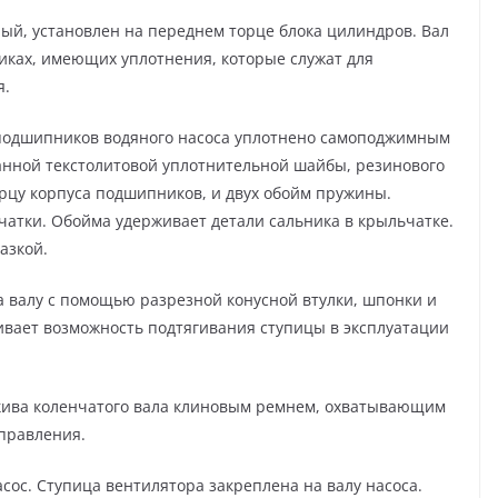
ый, установлен на переднем торце блока цилиндров. Вал
иках, имеющих уплотнения, которые служат для
я.
а подшипников водяного насоса уплотнено самоподжимным
анной текстолитовой уплотнительной шайбы, резинового
цу корпуса подшипников, и двух обойм пружины.
атки. Обойма удерживает детали сальника в крыльчатке.
азкой.
а валу с помощью разрезной конусной втулки, шпонки и
ивает возможность подтягивания ступицы в эксплуатации
шкива коленчатого вала клиновым ремнем, охватывающим
управления.
сос. Ступица вентилятора закреплена на валу насоса.