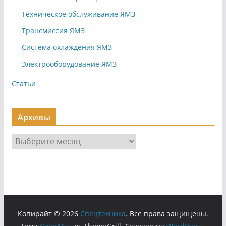
Техническое обслуживание ЯМЗ
Трансмиссия ЯМЗ
Система охлаждения ЯМЗ
Электрооборудование ЯМЗ
Статьи
Архивы
А
р
х
и
в
ы
Копирайт © 2026
Cпецтехника
. Все права защищены.