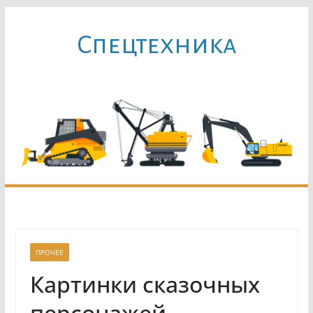
Перейти
к
Cпецтехника
содержимому
ПРОЧЕЕ
Картинки сказочных
персонажей