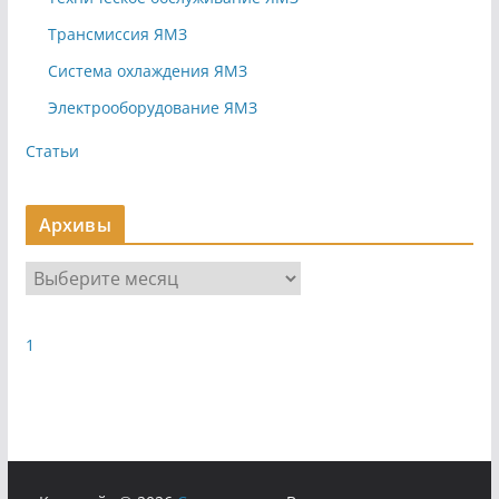
Трансмиссия ЯМЗ
Система охлаждения ЯМЗ
Электрооборудование ЯМЗ
Статьи
Архивы
А
р
х
1
и
в
ы