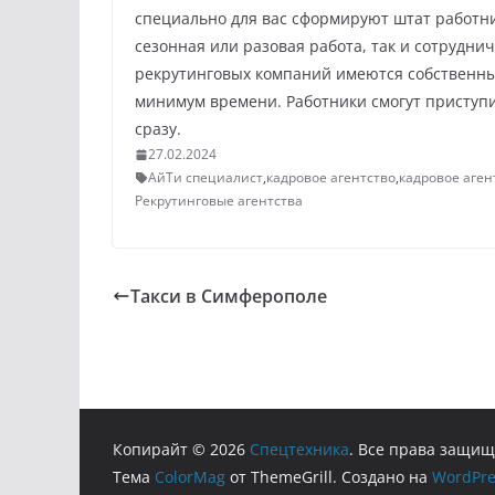
специально для вас сформируют штат работник
сезонная или разовая работа, так и сотруднич
рекрутинговых компаний имеются собственны
минимум времени. Работники смогут приступ
сразу.
27.02.2024
АйТи специалист
,
кадровое агентство
,
кадровое аген
Рекрутинговые агентства
Такси в Симферополе
Копирайт © 2026
Cпецтехника
. Все права защи
Тема
ColorMag
от ThemeGrill. Создано на
WordPre