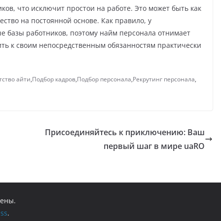
ов, что исключит простои на работе. Это может быть как
ество на постоянной основе. Как правило, у
е базы работников, поэтому найм персонала отнимает
ить к своим непосредственным обязанностям практически
тство айти
,
Подбор кадров
,
Подбор персонала
,
Рекрутинг персонала
,
Присоединяйтесь к приключению: Ваш
первый шаг в мире uaRO
щены.
ss
.