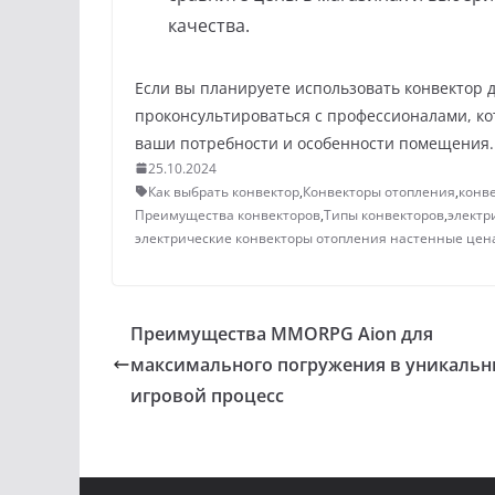
качества.
Если вы планируете использовать конвектор 
проконсультироваться с профессионалами, к
ваши потребности и особенности помещения.
25.10.2024
Как выбрать конвектор
,
Конвекторы отопления
,
конв
Преимущества конвекторов
,
Типы конвекторов
,
электр
электрические конвекторы отопления настенные цен
Преимущества MMORPG Aion для
максимального погружения в уникаль
игровой процесс