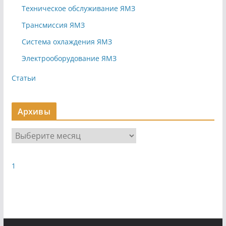
Техническое обслуживание ЯМЗ
Трансмиссия ЯМЗ
Система охлаждения ЯМЗ
Электрооборудование ЯМЗ
Статьи
Архивы
А
р
х
1
и
в
ы