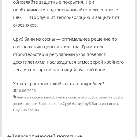
обновляйте защитные покрытия. При
необходимости подконопачивайте межвенцовые
швы — это улучшит теплоизоляцию и защитит от
сквозняков.
Сруб бани из сосны — оптимальное решение по
соотношению цены и качества. Грамотное
строительство и регулярный уход позволят
десятилетиями наслаждаться атмосферой хвойного
леса и комфортом настоящей русской бани.
Хотите, раскрою какой‑то этап подробнее?
10.06.2026
бани из сосны кело
,
Баня из соснового сруба
,
Баня из сруба
,
особенности бань из кело
,
Сруб бани
,
Сруб бани из сосны
,
Сруб из сосны
Телескопический погрузчик