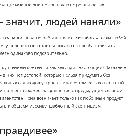
м, где именно они не совпадают с реальностью.
– значит, людей наняли»
ется защитным, но работает как самосаботаж: если любой
, у человека не остаётся никакого способа отличить
ядеть одинаково подозрительно.
т купленный контент и как выглядит настоящий? Заказные
 в них нет деталей, которые нельзя придумать без
еальных садоводов устроены иначе: там есть конкретный
ый процент всхожести, сравнение с предыдущим сезоном.
агентстве – она возникает только как побочный продукт
льтр к общему массиву, шаблонный скептицизм
 правдивее»