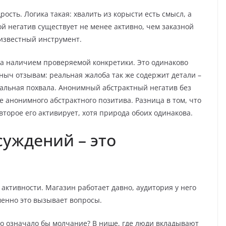
сть. Логика такая: хвалить из корысти есть смысл, а
ной негатив существует не менее активно, чем заказной
 известный инструмент.
 а наличием проверяемой конкретики. Это одинаково
ыч отзывам: реальная жалоба так же содержит детали –
реальная похвала. Анонимный абстрактный негатив без
 анонимного абстрактного позитива. Разница в том, что
второе его активирует, хотя природа обоих одинакова.
уждений – это
активности. Магазин работает давно, аудитория у него
менно это вызывает вопросы.
то означало бы молчание? В нише, где люди вкладывают