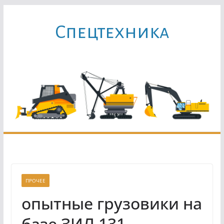
Перейти
к
Cпецтехника
содержимому
ПРОЧЕЕ
опытные грузовики на
базе ЗИЛ 131