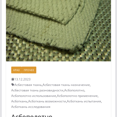
КРАЗ
ПРОЧЕЕ
13.12.2023
Асбестовая ткань
,
Асбестовая ткань назначение
,
Асбестовая ткань разновидности
,
Асбополотно
,
Асбополотно использование
,
Асбополотно применение
,
Асботкань
,
Асботкань возможности
,
Асботкань испытания
,
Асботкань исследования
Асбополотно