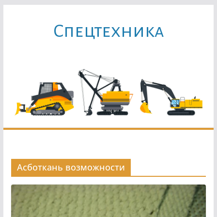
Перейти
к
Cпецтехника
содержимому
Асботкань возможности