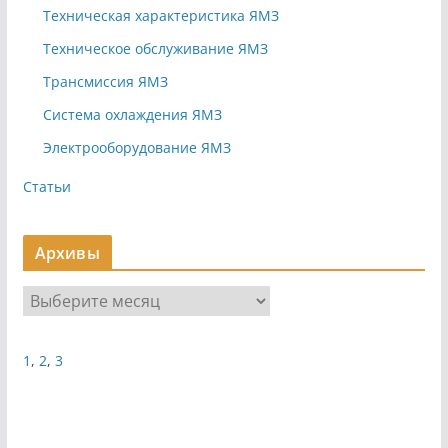
Техническая характеристика ЯМЗ
Техническое обслуживание ЯМЗ
Трансмиссия ЯМЗ
Система охлаждения ЯМЗ
Электрооборудование ЯМЗ
Статьи
Архивы
А
р
х
1
,
2
,
3
и
в
ы