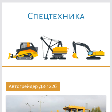
Перейти
к
Cпецтехника
содержимому
Автогрейдер ДЗ-122б