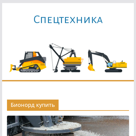
Перейти
к
Cпецтехника
содержимому
Бионорд купить