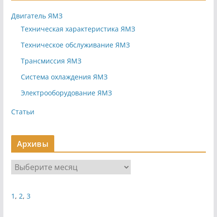
Двигатель ЯМЗ
Техническая характеристика ЯМЗ
Техническое обслуживание ЯМЗ
Трансмиссия ЯМЗ
Система охлаждения ЯМЗ
Электрооборудование ЯМЗ
Статьи
Архивы
А
р
х
1
,
2
,
3
и
в