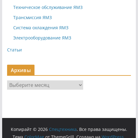
Техническое обслуживание ЯМЗ
Трансмиссия ЯМЗ
Система охлаждения ЯМЗ
Электрооборудование ЯМЗ
Статьи
Архивы
А
р
х
и
в
ы
Копирайт © 2026
Cпецтехника
. Все права защищены.
Тема
ColorMag
от ThemeGrill. Создано на
WordPress
.