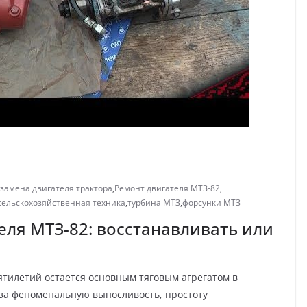
замена двигателя трактора
,
Ремонт двигателя МТЗ-82
,
сельскохозяйственная техника
,
турбина МТЗ
,
форсунки МТЗ
еля МТЗ-82: восстанавливать или
ятилетий остается основным тяговым агрегатом в
 за феноменальную выносливость, простоту