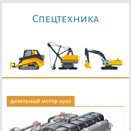
Перейти
к
Cпецтехника
содержимому
дизельный мотор краз