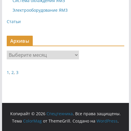
Система охлаждения ЯМЗ
Электрооборудование ЯМЗ
Статьи
Архивы
А
р
х
1
,
2
,
3
и
в
ы
Копирайт © 2026
Cпецтехника
. Все права защищены.
Тема
ColorMag
от ThemeGrill. Создано на
WordPress
.