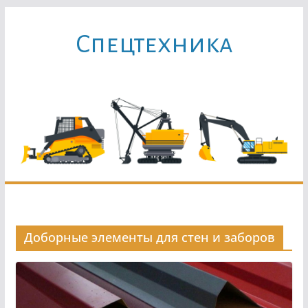
Перейти
к
Cпецтехника
содержимому
Доборные элементы для стен и заборов