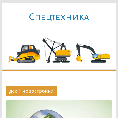
Перейти
к
Cпецтехника
содержимому
дск 1 новостройки