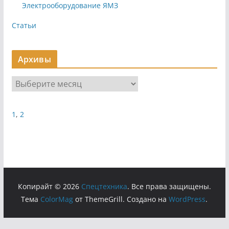
Электрооборудование ЯМЗ
Статьи
Архивы
А
р
х
1
,
2
и
в
ы
Копирайт © 2026
Cпецтехника
. Все права защищены.
Тема
ColorMag
от ThemeGrill. Создано на
WordPress
.