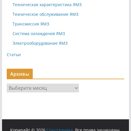
Техническая характеристика ЯМЗ
Техническое обслуживание ЯМЗ
Трансмиссия ЯМЗ
Система охлаждения ЯМЗ
Электрооборудование ЯМЗ
Статьи
Архивы
А
р
х
и
в
ы
Копирайт © 2026
Cпецтехника
. Все права защищены.