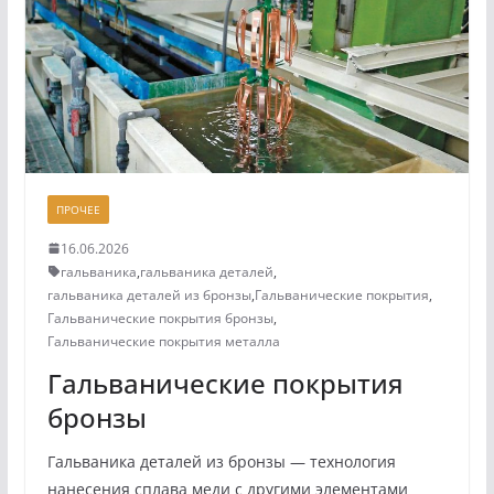
ПРОЧЕЕ
16.06.2026
гальваника
,
гальваника деталей
,
гальваника деталей из бронзы
,
Гальванические покрытия
,
Гальванические покрытия бронзы
,
Гальванические покрытия металла
Гальванические покрытия
бронзы
Гальваника деталей из бронзы — технология
нанесения сплава меди с другими элементами