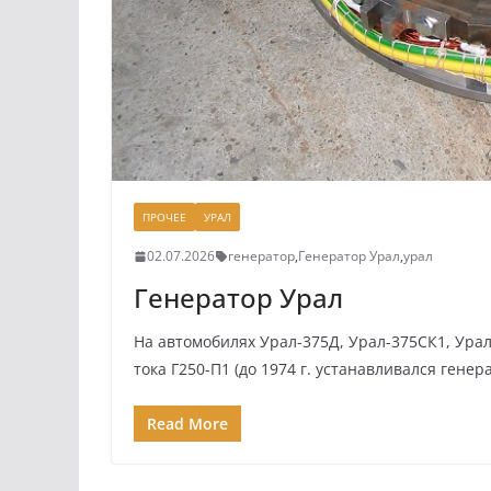
ПРОЧЕЕ
УРАЛ
02.07.2026
генератор
,
Генератор Урал
,
урал
Генератор Урал
На автомобилях Урал-375Д, Урал-375СК1, Ура
тока Г250-П1 (до 1974 г. устанавливался генер
Read More