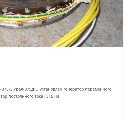
л-375К, Урал-375ДЮ установлен генератор переменного
атор постоянного тока Г51). На