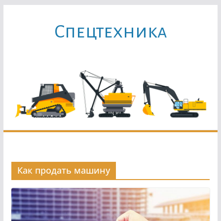
Перейти
к
Cпецтехника
содержимому
Как продать машину