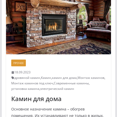
ПРОЧЕЕ
18.09.2023
дровяной камин
,
Камин
,
камин для дома
,
Монтаж каминов
,
Монтаж каминов под ключ
,
Современные камины
,
установка камина
,
электрический камин
Камин для дома
Основное назначение камина – обогрев
помещения. Их устанавливают не только в жилых,