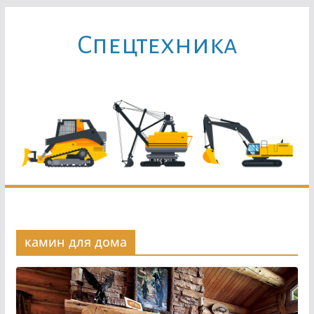
Перейти
к
Cпецтехника
содержимому
камин для дома