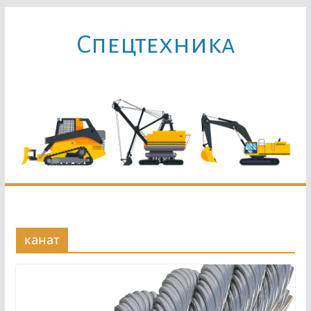
Перейти
к
Cпецтехника
содержимому
канат