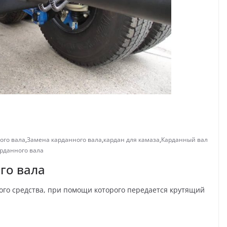
ого вала
,
Замена карданного вала
,
кардан для камаза
,
Карданный вал
рданного вала
го вала
ого средства, при помощи которого передается крутящий