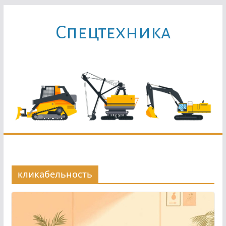
Перейти
к
Cпецтехника
содержимому
кликабельность