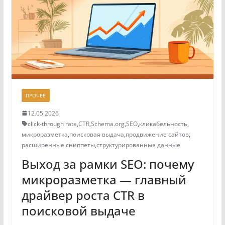
ПРОЧЕЕ
12.05.2026
click-through rate
,
CTR
,
Schema.org
,
SEO
,
кликабельность
,
микроразметка
,
поисковая выдача
,
продвижение сайтов
,
расширенные сниппеты
,
структурированные данные
Выход за рамки SEO: почему
микроразметка — главный
драйвер роста CTR в
поисковой выдаче