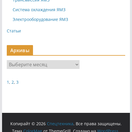
Система охлаждения ЯМЗ
Электрооборудование ЯМЗ
Статьи
Архивы
А
р
х
1
,
2
,
3
и
в
ы
Копирайт © 2026
Cпецтехника
. Все права защищены.
Тема
ColorMag
от ThemeGrill. Создано на
WordPress
.