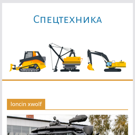
Перейти
к
Cпецтехника
содержимому
loncin xwolf