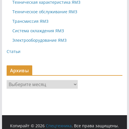
Техническая характеристика ЯМЗ
Техническое обслуживание ЯМЗ
Трансмиссия ЯМЗ
Система охлаждения ЯМЗ
Электрооборудование ЯМЗ
Статьи
Архивы
А
р
х
и
в
ы
Копирайт © 2026
Cпецтехника
. Все права защищены.