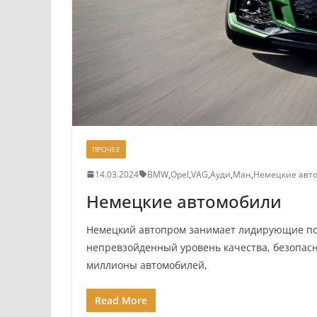
ПРОЧЕЕ
14.03.2024
BMW
,
Opel
,
VAG
,
Ауди
,
Ман
,
Немецкие авт
Немецкие автомобили
Немецкий автопром занимает лидирующие по
непревзойденный уровень качества, безопасн
миллионы автомобилей,
Read More