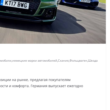
омобили
,
немецкие марки автомобилей
,
Скания
,
Фольцваген
,
Шкода
зиции на рынке, предлагая покупателям
ости и комфорта. Германия выпускает ежегодно