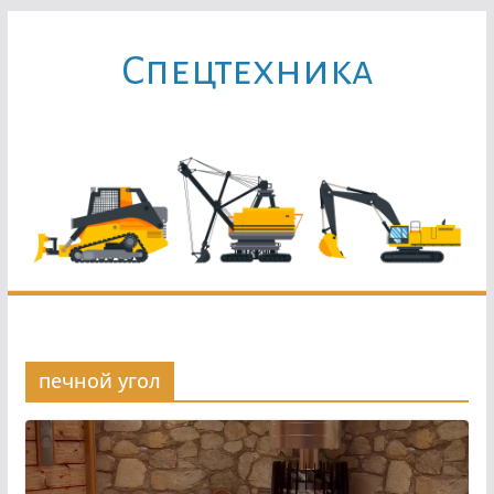
Перейти
к
Cпецтехника
содержимому
печной угол