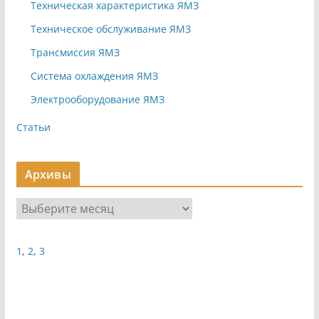
Техническая характеристика ЯМЗ
Техническое обслуживание ЯМЗ
Трансмиссия ЯМЗ
Система охлаждения ЯМЗ
Электрооборудование ЯМЗ
Статьи
Архивы
А
р
х
1
,
2
,
3
и
в
ы