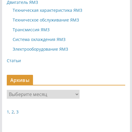
Двигатель ЯМЗ
Техническая характеристика ЯМЗ
Техническое обслуживание ЯМЗ
Трансмиссия ЯМЗ
Система охлаждения ЯМЗ
Электрооборудование ЯМЗ
Статьи
Архивы
А
р
х
1
,
2
,
3
и
в
ы