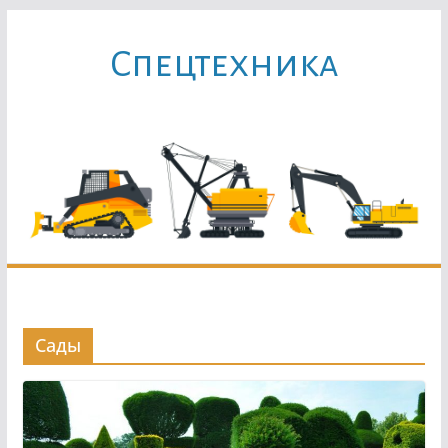
Перейти
к
Cпецтехника
содержимому
Сады