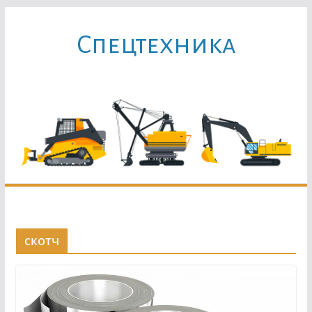
Перейти
к
Cпецтехника
содержимому
скотч