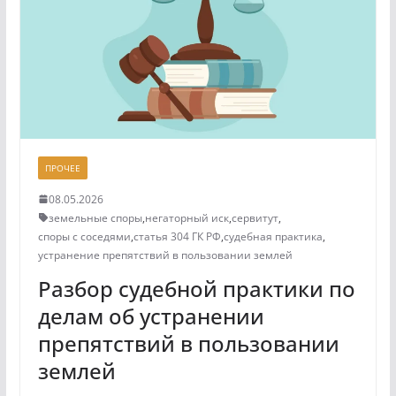
ПРОЧЕЕ
08.05.2026
земельные споры
,
негаторный иск
,
сервитут
,
споры с соседями
,
статья 304 ГК РФ
,
судебная практика
,
устранение препятствий в пользовании землей
Разбор судебной практики по
делам об устранении
препятствий в пользовании
землей