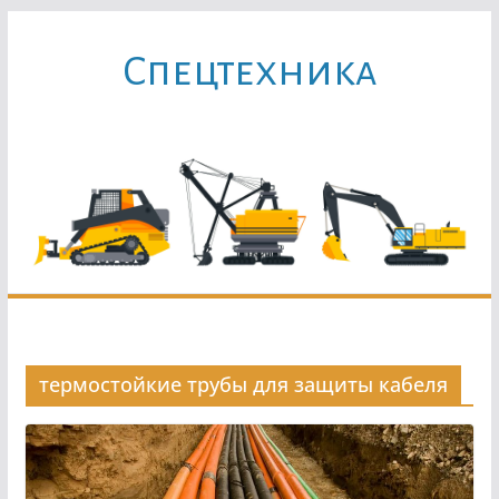
Перейти
к
Cпецтехника
содержимому
термостойкие трубы для защиты кабеля