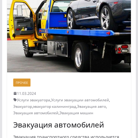
ПРОЧЕЕ
11.03.2024
Услуги эвакуатора
,
Услуги эвакуации автомобилей
,
Эвакуатор
,
эвакуатор калининград
,
Эвакуация авто
,
Эвакуация автомобилей
,
Эвакуация машин
Эвакуация автомобилей
Эвакуация транспортного средства используется