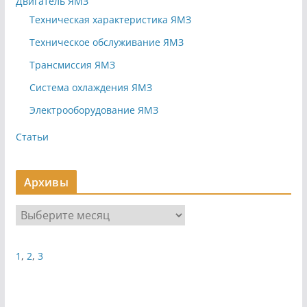
Двигатель ЯМЗ
Техническая характеристика ЯМЗ
Техническое обслуживание ЯМЗ
Трансмиссия ЯМЗ
Система охлаждения ЯМЗ
Электрооборудование ЯМЗ
Статьи
Архивы
А
р
х
1
,
2
,
3
и
в
ы