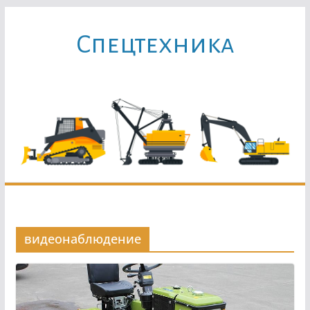
Перейти
к
Cпецтехника
содержимому
видеонаблюдение