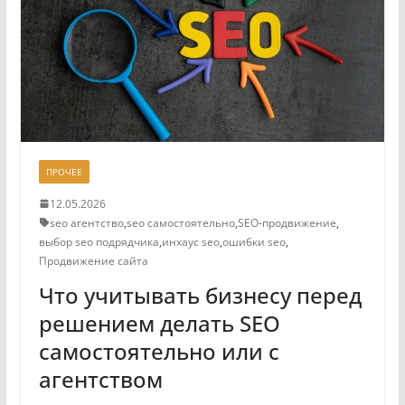
ПРОЧЕЕ
12.05.2026
seo агентство
,
seo самостоятельно
,
SEO-продвижение
,
выбор seo подрядчика
,
инхаус seo
,
ошибки seo
,
Продвижение сайта
Что учитывать бизнесу перед
решением делать SEO
самостоятельно или с
агентством