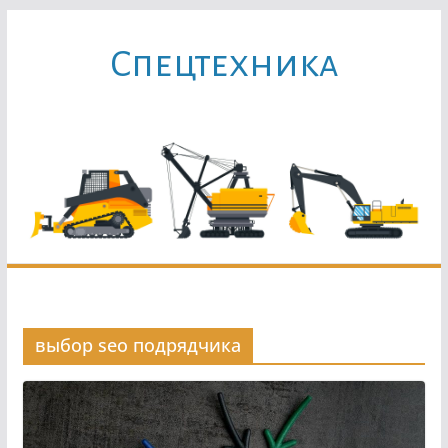
Перейти
к
Cпецтехника
содержимому
выбор seo подрядчика