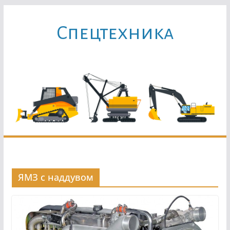
Перейти
к
Cпецтехника
содержимому
ЯМЗ с наддувом