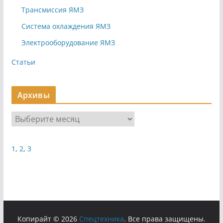
Трансмиссия ЯМЗ
Система охлаждения ЯМЗ
Электрооборудование ЯМЗ
Статьи
Архивы
А
р
х
1
,
2
,
3
и
в
ы
Копирайт © 2026
Cпецтехника
. Все права защищены.