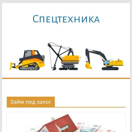
Перейти
к
Cпецтехника
содержимому
Займ под залог