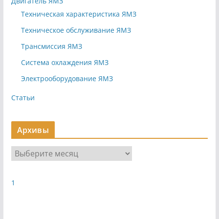
Двигатель ЯМЗ
Техническая характеристика ЯМЗ
Техническое обслуживание ЯМЗ
Трансмиссия ЯМЗ
Система охлаждения ЯМЗ
Электрооборудование ЯМЗ
Статьи
Архивы
А
р
х
1
и
в
ы