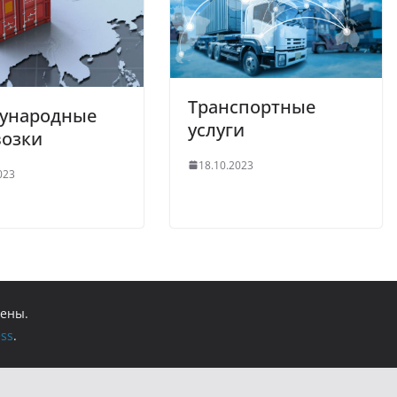
Транспортные
ународные
услуги
возки
18.10.2023
023
щены.
ss
.