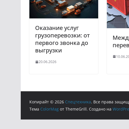
Оказание услуг
грузоперевозки: от
Межд
первого звонка до
пере
выгрузки
10.06.2
20.06.2026
Копирайт © 2026
Cпецтехника
. Все права защи
Тема
ColorMag
от ThemeGrill. Создано на
WordPre