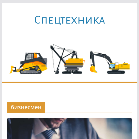
Перейти
к
Cпецтехника
содержимому
бизнесмен