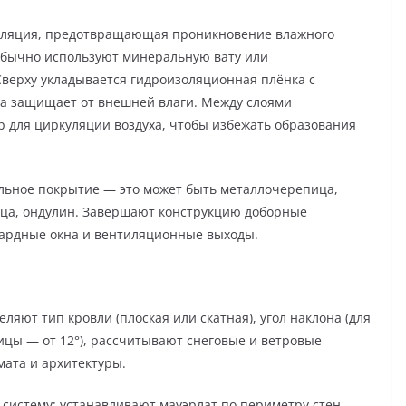
оляция, предотвращающая проникновение влажного
я обычно используют минеральную вату или
верху укладывается гидроизоляционная плёнка с
на защищает от внешней влаги. Между слоями
 для циркуляции воздуха, чтобы избежать образования
ьное покрытие — это может быть металлочерепица,
ица, ондулин. Завершают конструкцию доборные
сардные окна и вентиляционные выходы.
ляют тип кровли (плоская или скатная), угол наклона (для
ицы — от 12°), рассчитывают снеговые и ветровые
мата и архитектуры.
истему: устанавливают мауэрлат по периметру стен,