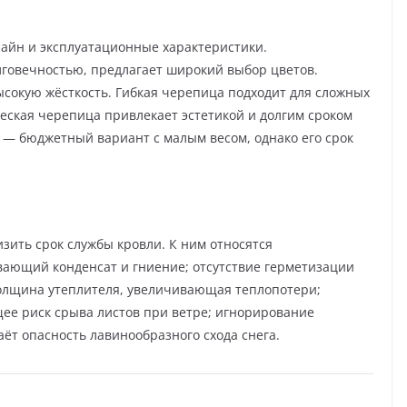
айн и эксплуатационные характеристики.
лговечностью, предлагает широкий выбор цветов.
ысокую жёсткость. Гибкая черепица подходит для сложных
ская черепица привлекает эстетикой и долгим сроком
ин — бюджетный вариант с малым весом, однако его срок
зить срок службы кровли. К ним относятся
ающий конденсат и гниение; отсутствие герметизации
толщина утеплителя, увеличивающая теплопотери;
е риск срыва листов при ветре; игнорирование
аёт опасность лавинообразного схода снега.