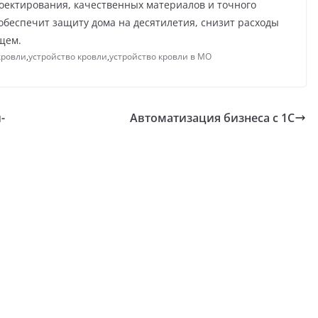
оектирования, качественных материалов и точного
обеспечит защиту дома на десятилетия, снизит расходы
щем.
кровли
,
устройство кровли
,
устройство кровли в МО
-
Автоматизация бизнеса с 1С