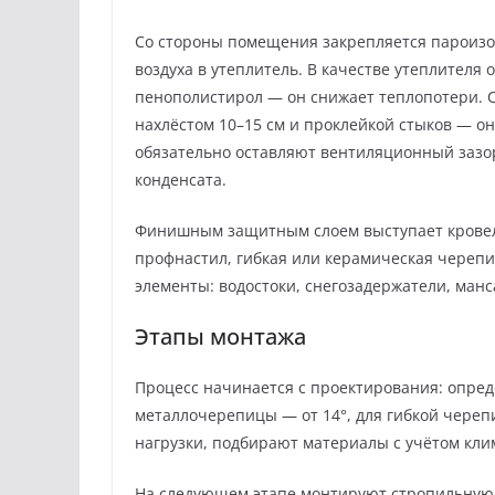
Со стороны помещения закрепляется пароиз
воздуха в утеплитель. В качестве утеплител
пенополистирол — он снижает теплопотери. С
нахлёстом 10–15 см и проклейкой стыков — о
обязательно оставляют вентиляционный зазор
конденсата.
Финишным защитным слоем выступает кровел
профнастил, гибкая или керамическая череп
элементы: водостоки, снегозадержатели, ман
Этапы монтажа
Процесс начинается с проектирования: опреде
металлочерепицы — от 14°, для гибкой череп
нагрузки, подбирают материалы с учётом кли
На следующем этапе монтируют стропильную с