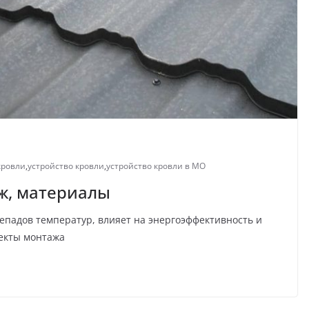
кровли
,
устройство кровли
,
устройство кровли в МО
аж, материалы
репадов температур, влияет на энергоэффективность и
екты монтажа